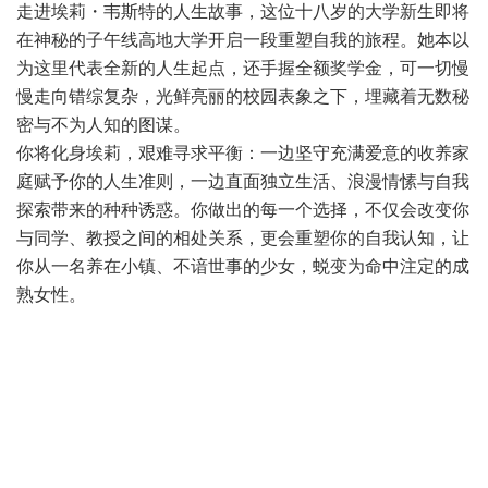
走进埃莉・韦斯特的人生故事，这位十八岁的大学新生即将
在神秘的子午线高地大学开启一段重塑自我的旅程。她本以
为这里代表全新的人生起点，还手握全额奖学金，可一切慢
慢走向错综复杂，光鲜亮丽的校园表象之下，埋藏着无数秘
密与不为人知的图谋。
你将化身埃莉，艰难寻求平衡：一边坚守充满爱意的收养家
庭赋予你的人生准则，一边直面独立生活、浪漫情愫与自我
探索带来的种种诱惑。你做出的每一个选择，不仅会改变你
与同学、教授之间的相处关系，更会重塑你的自我认知，让
你从一名养在小镇、不谙世事的少女，蜕变为命中注定的成
熟女性。